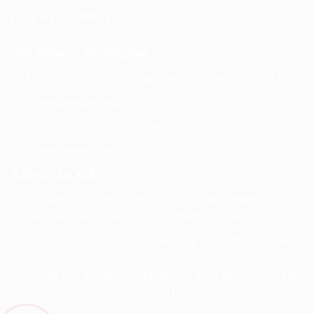
LIÊN HỆ CHÚNG TÔI
VĂN PHÒNG - SHOWROOM:
Số 11 - Đường Trần Thái Tông - Quận Cầu Giấy - TP. Hà Nội.
Sacmauvietkt@gmail.com
0902.122133
-
024.37832345
sacmaunhaxinh.com
XƯỞNG SẢN XUẤT:
- 101 Đường Bình Minh, Cụm 4, Tân Lập, Đan Phượng, Hà Nội.
- 77 Hạ Hội, Cụm 6, Tân Lập, Đan Phượng, Hà Nội.
© Copyright 2009-2023 CTCP Kiến Trúc & Nội Thất Sắc Màu
Việt
Giấy phép kinh doanh số 0104486320 do sở kế hoạch và đầu
tư thành phố Hà Nội . Cấp ngày: 01/02/2010