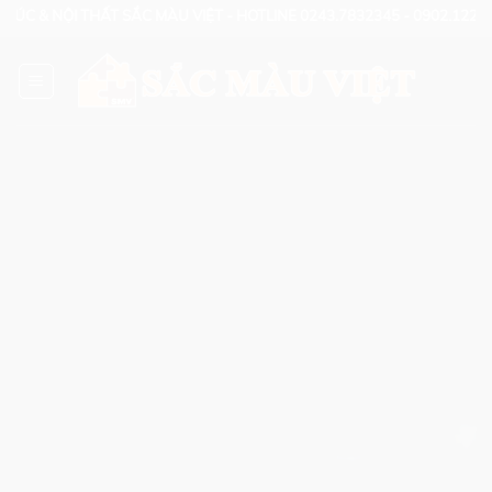
Skip
RÚC & NỘI THẤT SẮC MÀU VIỆT - HOTLINE 0243.7832345 - 0902.122133
to
content