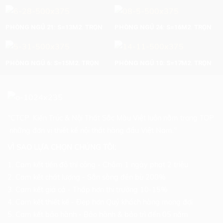
PHÒNG NGỦ 21: S=13M2. TRỌN
PHÒNG NGỦ 24: S=16M2. TRỌN
GÓI: 36.000.000 VNĐ
GÓI: 35.000.000 VNĐ
PHÒNG NGỦ 6: S=15M2. TRỌN
PHÒNG NGỦ 10: S=17M2. TRỌN
GÓI: 36.000.000 VNĐ
GÓI: 32.000.000 VNĐ
"CTCP Kiến Trúc & Nội Thất Sắc Màu Việt luôn nằm trong TOP
những đơn vị thiết kế nội thất hàng đầu Việt Nam."
VÌ SAO LỰA CHỌN CHÚNG TÔI:
1. Cam kết tiến độ thi công - Chậm 1 ngày phạt 2 triệu
2. Cam kết chất lượng - Sẵn sàng đền bù 200%
3. Cam kết giá cả - Thấp hơn thị trường 10-15%
4. Cam kết thiết kế - Đẹp hơn Quý khách hàng mong đợi
5. Cam kết bảo hành - Bảo hành & bảo trì đến 05 năm