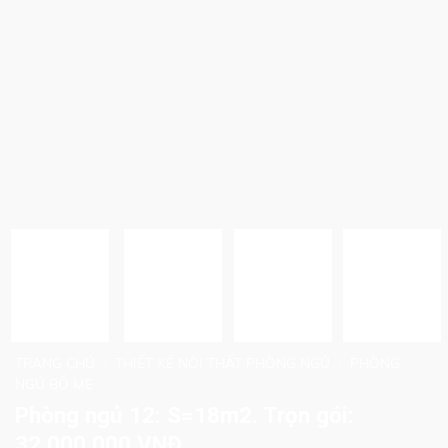
TRANG CHỦ
THIẾT KẾ NỘI THẤT PHÒNG NGỦ
PHÒNG
/
/
NGỦ BỐ MẸ
Phòng ngủ 12: S=18m2. Trọn gói:
32.000.000 VNĐ