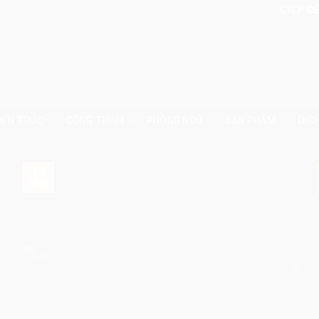
CTCP KIẾN TRÚ
IẾN TRÚC
CÔNG TRÌNH
PHÒNG NGỦ
SẢN PHẨM
DỊC
14
Th11