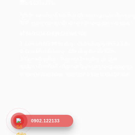
"CTCP Kiến Trúc & Nội Thất Sắc Màu Việt luôn nằm tron
TOP những đơn vị thiết kế nội thất hàng đầu Việt Nam."
VÌ SAO LỰA CHỌN CHÚNG TÔI:
1. Cam kết tiến độ thi công - Chậm 1 ngày phạt 2 triệu
2. Cam kết chất lượng - Sẵn sàng đền bù 200%
3. Cam kết giá cả - Thấp hơn thị trường 10-15%
4. Cam kết thiết kế - Đẹp hơn Quý khách hàng mong đợi
5. Cam kết bảo hành - Bảo hành & bảo trì đến 05 năm
0902.122133