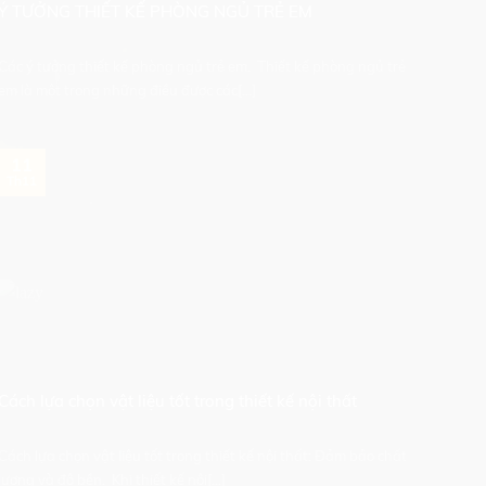
Ý TƯỞNG THIẾT KẾ PHÒNG NGỦ TRẺ EM
Các ý tưởng thiết kế phòng ngủ trẻ em. Thiết kế phòng ngủ trẻ
em là một trong những điều được các[...]
11
Th11
Cách lựa chọn vật liệu tốt trong thiết kế nội thất
Cách lựa chọn vật liệu tốt trong thiết kế nội thất: Đảm bảo chất
lượng và độ bền. Khi thiết kế nội[...]