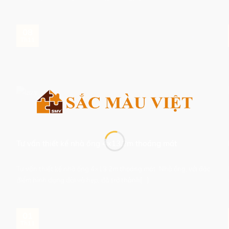
08
Th11
Tư vấn thiết kế nhà ống 4×13.2m thoáng mát
Tư vấn thiết kế nhà ống 4×13.2m thoáng mát. Nhà ống, với đặc
điểm hình dạng dài và hẹp, đã trở thành[...]
01
Th11