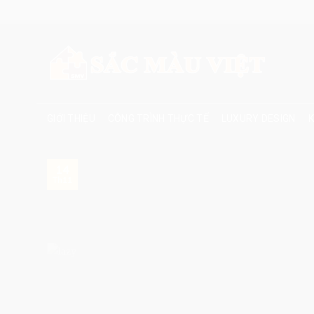
Skip
to
content
GIỚI THIỆU
CÔNG TRÌNH THỰC TẾ
LUXURY DESIGN
K
14
Th11