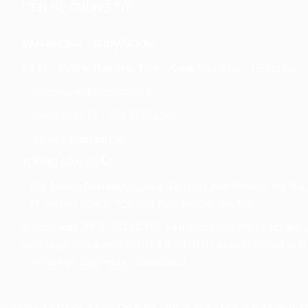
LIÊN HỆ CHÚNG TÔI
g
VĂN PHÒNG - SHOWROOM:
Số 11 - Đường Trần Thái Tông - Quận Cầu Giấy - TP. Hà Nội.
Sacmauvietkt@gmail.com
0902.122133
-
024.37832345
sacmaunhaxinh.com
XƯỞNG SẢN XUẤT:
- 101 Đường Bình Minh, Cụm 4, Tân Lập, Đan Phượng, Hà Nội.
- 77 Hạ Hội, Cụm 6, Tân Lập, Đan Phượng, Hà Nội.
© Copyright 2009-2023 CTCP Kiến Trúc & Nội Thất Sắc Màu V
Giấy phép kinh doanh số 0104486320 do sở kế hoạch và đầu 
phố Hà Nội . Cấp ngày: 01/02/2010
Bản quyền thuộc về CTCP Kiến Trúc & Nội Thất Sắc Màu Việ