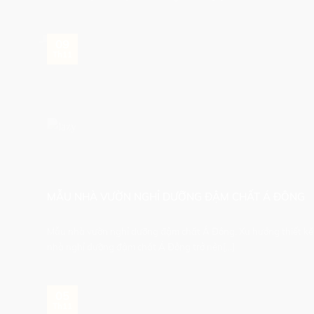
09
Th11
MẪU NHÀ VƯỜN NGHỈ DƯỠNG ĐẬM CHẤT Á ĐÔNG
Mẫu nhà vườn nghỉ dưỡng đậm chất Á Đông. Xu hướng thiết kế
nhà nghỉ dưỡng đậm chất Á Đông trở nên[...]
05
Th11