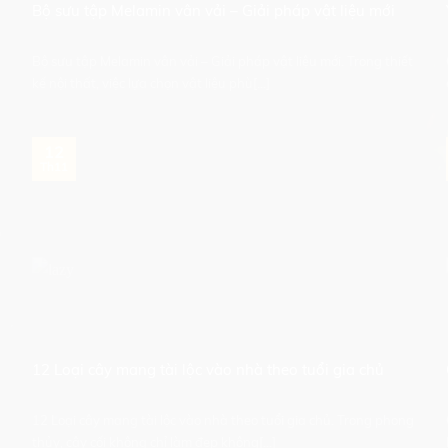
Bộ sưu tập Melamin vân vải – Giải pháp vật liệu mới
Bộ sưu tập Melamin vân vải – Giải pháp vật liệu mới. Trong thiết
kế nội thất, việc lựa chọn vật liệu phù[...]
12
Th11
12 Loại cây mang tài lộc vào nhà theo tuổi gia chủ
12 Loại cây mang tài lộc vào nhà theo tuổi gia chủ. Trong phong
thủy, cây cối không chỉ làm đẹp không[...]