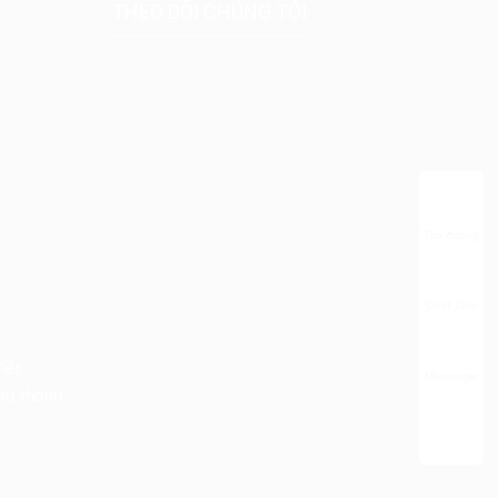
THEO DÕI CHÚNG TÔI
Tìm đường
Chat Zalo
iệt
Messenger
tư thành
t