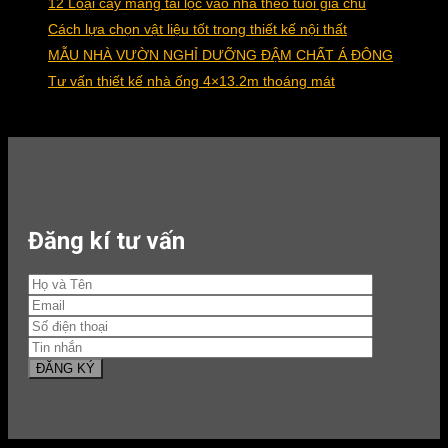
12 Loại cây mang tài lộc vào nhà theo tuổi gia chủ
Cách lựa chọn vật liệu tốt trong thiết kế nội thất
MẪU NHÀ VƯỜN NGHỈ DƯỠNG ĐẬM CHẤT Á ĐÔNG
Tư vấn thiết kế nhà ống 4×13.2m thoáng mát
Đăng kí tư vấn