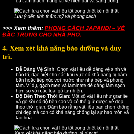
đá cẩm thạch mang lại vẻ hiện đại và sang trọng.
Lưu ý đến tính thẩm mỹ và phong cách
>>> Xem thêm:
PHONG CÁCH JAPANDI – VẺ
ĐẶC TRƯNG CHO NHÀ PHỐ.
4. Xem xét khả năng bảo dưỡng và duy
trì.
Dễ Dàng Vệ Sinh
: Chọn vật liệu dễ dàng vệ sinh và
bảo trì, đặc biệt cho các khu vực có khả năng bị bám
bẩn hoặc tiếp xúc với nước như nhà bếp và phòng
tắm. Ví dụ, gạch men và laminate dễ dàng làm sạch
hơn so với các loại gỗ tự nhiên.
Độ Bền Theo Thời Gian
: Một số vật liệu như granite
và gỗ sồi có độ bền cao và có thể giữ được vẻ đẹp
theo thời gian. Đảm bảo rằng vật liệu bạn chọn không
chỉ đẹp mà còn có khả năng chống lại sự hao mòn và
lão hóa.
Xem xét khả năng bảo dưỡng và duy trì