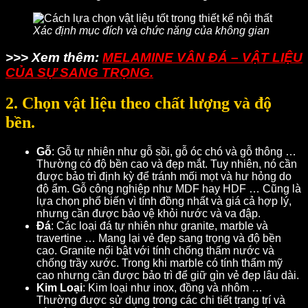
Xác định mục đích và chức năng của không gian
>>> Xem thêm:
MELAMINE VÂN ĐÁ – VẬT LIỆU
CỦA SỰ SANG TRỌNG.
2. Chọn vật liệu theo chất lượng và độ
bền.
Gỗ
: Gỗ tự nhiên như gỗ sồi, gỗ óc chó và gỗ thông …
Thường có độ bền cao và đẹp mắt. Tuy nhiên, nó cần
được bảo trì định kỳ để tránh mối mọt và hư hỏng do
độ ẩm. Gỗ công nghiệp như MDF hay HDF … Cũng là
lựa chọn phổ biến vì tính đồng nhất và giá cả hợp lý,
nhưng cần được bảo vệ khỏi nước và va đập.
Đá
: Các loại đá tự nhiên như granite, marble và
travertine … Mang lại vẻ đẹp sang trọng và độ bền
cao. Granite nổi bật với tính chống thấm nước và
chống trầy xước. Trong khi marble có tính thẩm mỹ
cao nhưng cần được bảo trì để giữ gìn vẻ đẹp lâu dài.
Kim Loại
: Kim loại như inox, đồng và nhôm …
Thường được sử dụng trong các chi tiết trang trí và