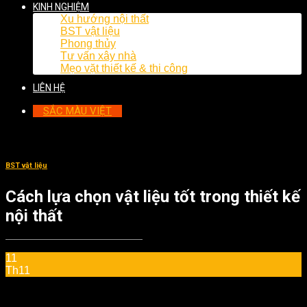
KINH NGHIỆM
Xu hướng nội thất
BST vật liệu
Phong thủy
Tư vấn xây nhà
Mẹo vặt thiết kế & thi công
LIÊN HỆ
SẮC MÀU VIỆT
BST vật liệu
Cách lựa chọn vật liệu tốt trong thiết kế
nội thất
11
Th11