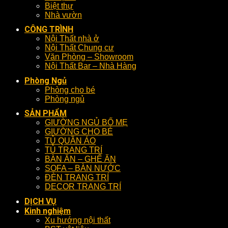
Biệt thự
Nhà vườn
CÔNG TRÌNH
Nội Thất nhà ở
Nội Thất Chung cư
Văn Phòng – Showroom
Nội Thất Bar – Nhà Hàng
Phòng Ngủ
Phòng cho bé
Phòng ngủ
SẢN PHẨM
GIƯỜNG NGỦ BỐ MẸ
GIƯỜNG CHO BÉ
TỦ QUẦN ÁO
TỦ TRANG TRÍ
BÀN ĂN – GHẾ ĂN
SOFA – BÀN NƯỚC
ĐÈN TRANG TRÍ
DECOR TRANG TRÍ
DỊCH VỤ
Kinh nghiệm
Xu hướng nội thất