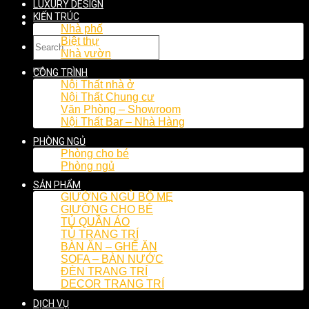
LUXURY DESIGN
KIẾN TRÚC
Nhà phố
Biệt thự
Nhà vườn
CÔNG TRÌNH
Nội Thất nhà ở
Nội Thất Chung cư
Văn Phòng – Showroom
Nội Thất Bar – Nhà Hàng
PHÒNG NGỦ
Phòng cho bé
Phòng ngủ
SẢN PHẨM
GIƯỜNG NGỦ BỐ MẸ
GIƯỜNG CHO BÉ
TỦ QUẦN ÁO
TỦ TRANG TRÍ
BÀN ĂN – GHẾ ĂN
SOFA – BÀN NƯỚC
ĐÈN TRANG TRÍ
DECOR TRANG TRÍ
DỊCH VỤ