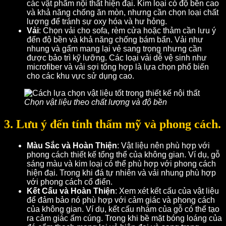
các vật phẩm nội thất hiện đại. Kim loại có độ bền cao
và khả năng chống ăn mòn, nhưng cần chọn loại chất
lượng để tránh sự oxy hóa và hư hỏng.
Vải
: Chọn vải cho sofa, rèm cửa hoặc thảm cần lưu ý
đến độ bền và khả năng chống bám bẩn. Vải như
nhung và gấm mang lại vẻ sang trọng nhưng cần
được bảo trì kỹ lưỡng. Các loại vải dễ vệ sinh như
microfiber và vải sợi tổng hợp là lựa chọn phổ biến
cho các khu vực sử dụng cao.
Chọn vật liệu theo chất lượng và độ bền
3. Lưu ý đến tính thẩm mỹ và phong cách.
Màu Sắc và Hoàn Thiện
: Vật liệu nên phù hợp với
phong cách thiết kế tổng thể của không gian. Ví dụ, gỗ
sáng màu và kim loại có thể phù hợp với phong cách
hiện đại. Trong khi đá tự nhiên và vải nhung phù hợp
với phong cách cổ điển.
Kết Cấu và Hoàn Thiện
: Xem xét kết cấu của vật liệu
để đảm bảo nó phù hợp với cảm giác và phong cách
của không gian. Ví dụ, kết cấu nhám của gỗ có thể tạo
ra cảm giác ấm cúng. Trong khi bề mặt bóng loáng của