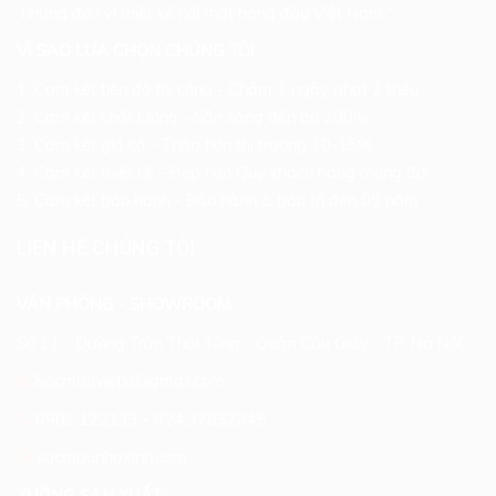
những đơn vị thiết kế nội thất hàng đầu Việt Nam."
VÌ SAO LỰA CHỌN CHÚNG TÔI:
1. Cam kết tiến độ thi công - Chậm 1 ngày phạt 2 triệu
2. Cam kết chất lượng - Sẵn sàng đền bù 200%
3. Cam kết giá cả - Thấp hơn thị trường 10-15%
4. Cam kết thiết kế - Đẹp hơn Quý khách hàng mong đợi
5. Cam kết bảo hành - Bảo hành & bảo trì đến 05 năm
LIÊN HỆ CHÚNG TÔI
VĂN PHÒNG - SHOWROOM:
Số 11 - Đường Trần Thái Tông - Quận Cầu Giấy - TP. Hà Nội.
Sacmauvietkt@gmail.com
0902.122133
-
024.37832345
sacmaunhaxinh.com