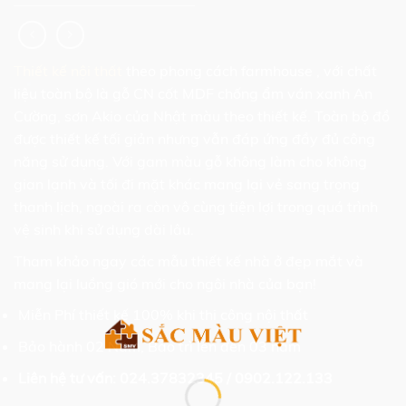
Thiết kế nội thất
theo phong cách farmhouse , với chất
liệu toàn bộ là gỗ CN cốt MDF chống ẩm ván xanh An
Cường, sơn Akio của Nhật màu theo thiết kế. Toàn bộ đồ
được thiết kế tối giản nhưng vẫn đáp ứng đầy đủ công
năng sử dụng. Với gam màu gỗ không làm cho không
gian lạnh và tối đi mặt khác mang lại vẻ sang trọng
thanh lịch, ngoài ra còn vô cùng tiện lợi trong quá trình
vệ sinh khi sử dụng dài lâu.
Tham khảo ngay các mẫu thiết kế nhà ở đẹp mắt và
mang lại luồng gió mới cho ngôi nhà của bạn!
Miễn Phí thiết kế 100% khi thi công nội thất
Bảo hành 02 Năm, Bảo trì lên đến 03 năm
Liên hệ tư vấn: 024.37832345 / 0902.122.133