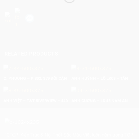
RELATED PRODUCTS
C. PHƯƠNG – P 802, 379 ĐỘI CẬN
ANH HUỲNH – LÔ LK08 – TÂN
– BA ĐÌNH. S: 150M2 TRỌN GÓI:
TÂY ĐÔ – HÀ NỘI
350.000.000 VNĐ
ANH VIỆT – T&T RIVERVIEW – 440
ANH CƯƠNG – LK 48 NAM AN
VĨNH HƯNG S: 80M2 TRỌN GÓI:
KHÁNH – MỄ TRÌ – HÀ NỘI
250.000.000 VNĐ
"CTCP Kiến Trúc & Nội Thất Sắc Màu Việt luôn nằm trong TOP