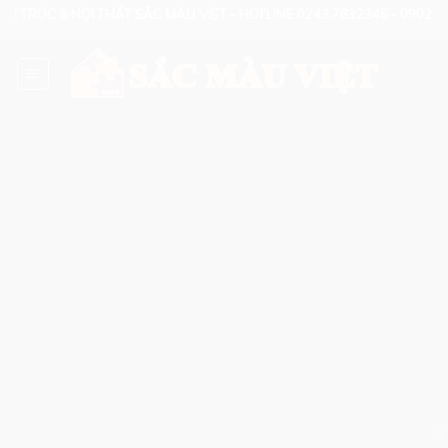
Skip
N TRÚC & NỘI THẤT SẮC MÀU VIỆT - HOTLINE 0243.7832345 - 0902.12
to
content