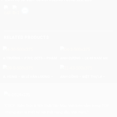
RELATED PRODUCTS
A.TRƯỜNG – P707, OCT5 – PHẠM
ANH CƯƠNG – LK 48 NAM AN
VĂN ĐỒNG. S: 80M2 TRỌN GÓI:
KHÁNH – MỄ TRÌ – HÀ NỘI
280.000.000 VNĐ
A. HÙNG – 85 LÊ VĂN LƯƠNG –
ANH CÔNG – BIỆT THỰ LK –
THANH XUÂN. S: 120M2 TRỌN
ĐẶNG XÁ – GIA LÂM . TRỌN GÓI
GÓI: 280.000.000 VNĐ
330.000.000VNĐ
"CTCP Kiến Trúc & Nội Thất Sắc Màu Việt luôn nằm trong TOP
những đơn vị thiết kế nội thất hàng đầu Việt Nam."