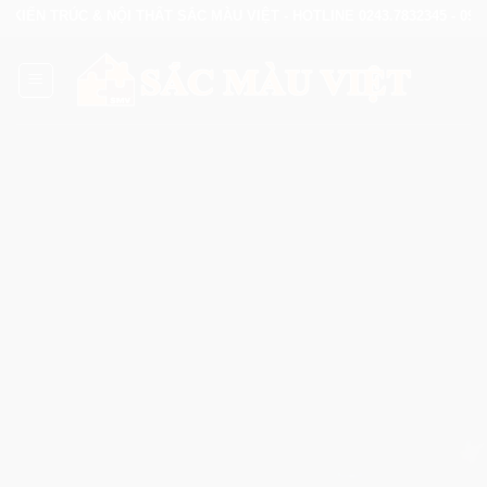
Skip
KIẾN TRÚC & NỘI THẤT SẮC MÀU VIỆT - HOTLINE 0243.7832345 - 0902.
to
content