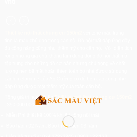
vnđ
Thiết kế nội thất chung cư 150m2
với tone màu trung
tính là màu chủ đạo trong căn hộ. Đồ nội thất đáp ứng đầy
đủ công năng cũng như thẩm mỹ cho căn hộ. Với diện tích
rộng nhưng gia chủ không lạm dụng đóng đồ nội thất mà
tập trung cho những đồ cơ bản nhưng chú trọng về chất
lượng nên bề mặt hoàn thiện toàn bộ nhà được sử dụng
cánh melamime của An Cường có độ bền cao cũng như
đáp ứng được mặt thẩm mỹ của toàn căn hộ.
Tổng giá trị hoàn thiện
Thiết kế nội thất chung cư 150m2
: 350.000.000vnđ
Miễn Phí thiết kế 100% khi thi công nội thất
Bảo hành 02 Năm, Bảo trì lên đến 03 năm
Liên hệ tư vấn: 024.37832345 / 0902.122.133