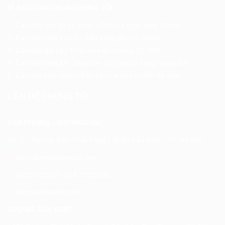
VÌ SAO LỰA CHỌN CHÚNG TÔI:
1. Cam kết tiến độ thi công - Chậm 1 ngày phạt 2 triệu
2. Cam kết chất lượng - Sẵn sàng đền bù 200%
3. Cam kết giá cả - Thấp hơn thị trường 10-15%
4. Cam kết thiết kế - Đẹp hơn Quý khách hàng mong đợi
5. Cam kết bảo hành - Bảo hành & bảo trì đến 05 năm
LIÊN HỆ CHÚNG TÔI
VĂN PHÒNG - SHOWROOM:
Số 11 - Đường Trần Thái Tông - Quận Cầu Giấy - TP. Hà Nội.
Sacmauvietkt@gmail.com
0902.122133
-
024.37832345
sacmaunhaxinh.com
XƯỞNG SẢN XUẤT: