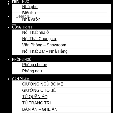
KIẾN TRÚC
Nhà phố
Biệt thự
Nhà vườn
CÔNG TRÌNH
Nội Thất nhà ở
Nội Thất Chung cư
Văn Phòng – Showroom
Nội Thất Bar – Nhà Hàng
PHÒNG NGỦ
Phòng cho bé
Phòng ngủ
SẢN PHẨM
GIƯỜNG NGỦ BỐ MẸ
GIƯỜNG CHO BÉ
TỦ QUẦN ÁO
TỦ TRANG TRÍ
BÀN ĂN – GHẾ ĂN