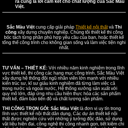
ra cũng là lời cam kết cho chất lượng của Sắc Màu
Việt.
Sắc Màu Việt
cung cấp giải pháp
Thiết kế nội thất
và
Thi
công
xây dựng chuyên nghiệp. Chúng tôi thiết kế thi công
bóc tách từng phần phù hợp yêu cầu của bạn, hoặc thiết kế
tổng thể công trình cho không gian sống và làm việc tiện nghi
nhất.
TƯ VẤN – THIẾT KẾ:
Với nhiều năm kinh nghiệm trong lĩnh
vực thiết kế, thi công các hạng mục công trình, Sắc Màu Việt
xây dựng hệ thống đội ngũ nhân viên lớn mạnh với nhiều
kiến trúc sư, kĩ sư giàu kinh nghiệm đã từng làm việc cả
trong nước và ngoài nước, Hệ thống xưởng sản xuất với
quy mô lớn, đáp ứng nhu cầu hiện thực hóa các sản phẩm
thiết kế, đảm bảo tiến độ và chất lượng sản phẩm.
THI CÔNG TRỌN GÓI: Sắc Màu Việt
là đơn vị uy tín trong
lĩnh vực thiết kế nội thất dân dụng, Các dự án thiết kế nội
thất được nghiên cứu với những ý tưởng độc đáo, sử dụng
vật liệu hiện đại, công nghệ thi công nhanh gọn, tiết kiệm chi