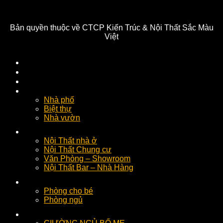
Bản quyền thuộc về CTCP Kiến Trúc & Nội Thất Sắc Màu
Việt
GIỚI THIỆU
CÔNG TRÌNH THỰC TẾ
LUXURY DESIGN
Kiến Trúc
Nhà phố
Biệt thự
Nhà vườn
CÔNG TRÌNH
Nội Thất nhà ở
Nội Thất Chung cư
Văn Phòng – Showroom
Nội Thất Bar – Nhà Hàng
Phòng Ngủ
Phòng cho bé
Phòng ngủ
SẢN PHẨM