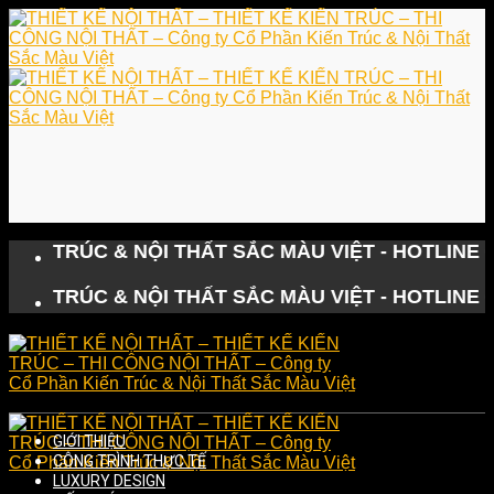
Skip
to
content
N TRÚC & NỘI THẤT SẮC MÀU VIỆT - HOTLINE 0243.
N TRÚC & NỘI THẤT SẮC MÀU VIỆT - HOTLINE 0243.
GIỚI THIỆU
CÔNG TRÌNH THỰC TẾ
LUXURY DESIGN