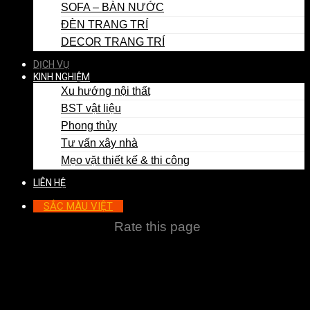
SOFA – BÀN NƯỚC
ĐÈN TRANG TRÍ
DECOR TRANG TRÍ
DỊCH VỤ
KINH NGHIỆM
Xu hướng nội thất
BST vật liệu
Phong thủy
Tư vấn xây nhà
Mẹo vặt thiết kế & thi công
LIÊN HỆ
SẮC MÀU VIỆT
Rate this page