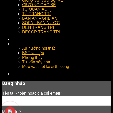
GIƯỜNG NGỦ BỐ MẸ
GIƯỜNG CHO BÉ
TỦ QUẦN ÁO
TỦ TRANG TRÍ
BÀN ĂN – GHẾ ĂN
SOFA – BÀN NƯỚC
ĐÈN TRANG TRÍ
DECOR TRANG TRÍ
DỊCH VỤ
Kinh nghiệm
Xu hướng nội thất
BST vật liệu
Phong thủy
Tư vấn xây nhà
Mẹo vặt thiết kế & thi công
LIÊN HỆ
Đăng nhập
Tên tài khoản hoặc địa chỉ email
*
Mật khẩu
*