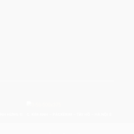
ĨNH HƯNG S:
C. KIM ANH – PACKEXIM – TÂY HỒ – HÀ NỘI S:
75M2 TRỌN GÓI: 220.000.000 VNĐ