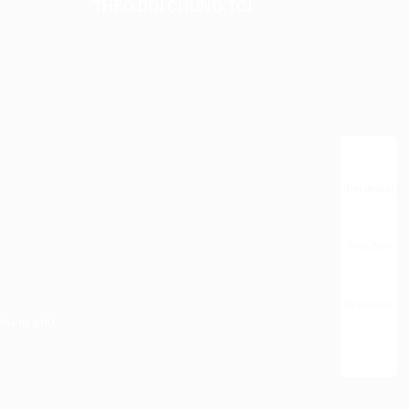
THEO DÕI CHÚNG TÔI
Tìm đường
Chat Zalo
Messenger
thành phố