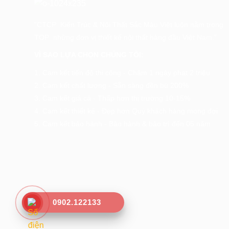
"CTCP Kiến Trúc & Nội Thất Sắc Màu Việt luôn nằm trong
TOP những đơn vị thiết kế nội thất hàng đầu Việt Nam."
VÌ SAO LỰA CHỌN CHÚNG TÔI:
1. Cam kết tiến độ thi công - Chậm 1 ngày phạt 2 triệu
2. Cam kết chất lượng - Sẵn sàng đền bù 200%
3. Cam kết giá cả - Thấp hơn thị trường 10-15%
4. Cam kết thiết kế - Đẹp hơn Quý khách hàng mong đợi
5. Cam kết bảo hành - Bảo hành & bảo trì đến 05 năm
0902.122133