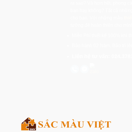
ra sao? Và hơn hết, phong c
bạn hay không? Tất cả những
cho bạn. Với những mẫu
thi
tưởng để hoàn thiện cho mìn
Miễn Phí thiết kế 100% khi th
Bảo hành 02 Năm, Bảo trì l
Liên hệ tư vấn: 024.378