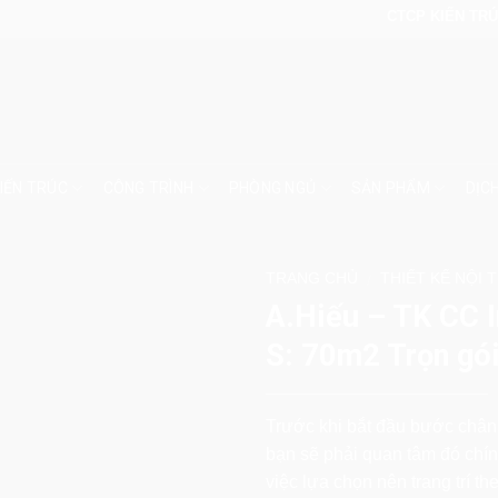
CTCP KIẾN TRÚC & N
IẾN TRÚC
CÔNG TRÌNH
PHÒNG NGỦ
SẢN PHẨM
DỊC
TRANG CHỦ
THIẾT KẾ NỘI
/
A.Hiếu – TK CC I
S: 70m2 Trọn gó
Trước khi bắt đầu bước chân 
bạn sẽ phải quan tâm đó chính 
việc lựa chọn nên trang trí 