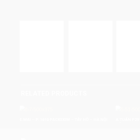
RELATED PRODUCTS
E.MAI – P. 1610 PACKEXIM – TÂY HỒ – HÀ NỘI.
A.TUẤN P291
S: 75M2 TRỌN GÓI: 250.000.000 VNĐ
NỘI S: 63M2