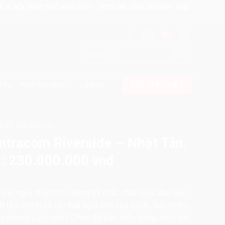
ỘI THẤT SẮC MÀU VIỆT - HOTLINE 0243.7832345 - 0902.122133
SẮC MÀU VIỆT
H VỤ
KINH NGHIỆM
LIÊN HỆ
 THẤT CHUNG CƯ
ntracom Riverside – Nhật Tân.
i: 230.000.000 vnđ
vào ngôi nhà mới, chúng tôi chắc chắn việc đầu tiên
là trang trí lại nội thất ngôi nhà của mình. Tuy nhiên,
theo phong cách nào? Chọn đồ đạc, kiểu dáng, màu sắc