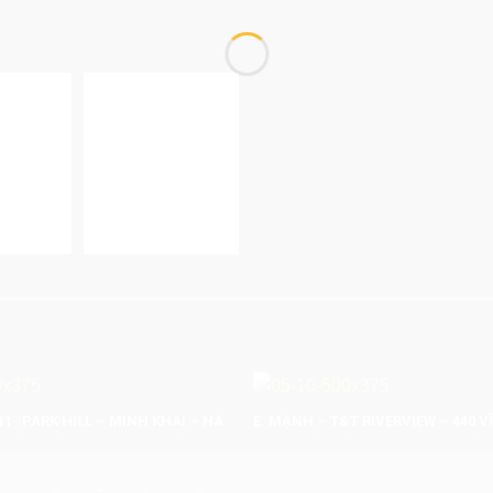
1- PARK HILL – MINH KHAI – HÀ
E. MẠNH – T&T RIVERVIEW – 440 V
 TRỌN GÓI: 220.000.000 VNĐ
60M2 TRỌN GÓI: 180.000.000 VNĐ