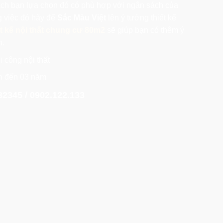
ách bạn lựa chọn đó có phù hợp với ngân sách của
 việc đó hãy để
Sắc Màu Việt
lên ý tưởng thiết kế
ết kế nội thất chung cư 80m2
sẽ giúp bạn có thêm ý
h.
i công nội thất
ên đến 03 năm
32345 / 0902.122.133