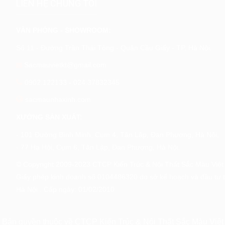
LIÊN HỆ CHÚNG TÔI
VĂN PHÒNG - SHOWROOM:
Số 11 - Đường Trần Thái Tông - Quận Cầu Giấy - TP. Hà Nội.
Sacmauvietkt@gmail.com
0902.122133
-
024.37832345
sacmaunhaxinh.com
XƯỞNG SẢN XUẤT:
- 101 Đường Bình Minh, Cụm 4, Tân Lập, Đan Phượng, Hà Nội.
- 77 Hạ Hội, Cụm 6, Tân Lập, Đan Phượng, Hà Nội.
© Copyright 2009-2023 CTCP Kiến Trúc & Nội Thất Sắc Màu Việt
Giấy phép kinh doanh số 0104486320 do sở kế hoạch và đầu tư 
Hà Nội . Cấp ngày: 01/02/2010
Bản quyền thuộc về CTCP Kiến Trúc & Nội Thất Sắc Màu Việt