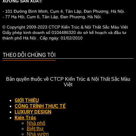
XƯỞNG SẢN XUẤT:
- 101 Đường Bình Minh, Cụm 4, Tân Lập, Đan Phượng, Hà Nội.
- 77 Hạ Hội, Cụm 6, Tân Lập, Đan Phượng, Hà Nội.
© Copyright 2009-2023 CTCP Kiến Trúc & Nội Thất Sắc Màu Việt
Giấy phép kinh doanh số 0104486320 do sở kế hoạch và đầu tư
thành phố Hà Nội . Cấp ngày: 01/02/2010
THEO DÕI CHÚNG TÔI
Bản quyền thuộc về CTCP Kiến Trúc & Nội Thất Sắc Màu
Việt
GIỚI THIỆU
CÔNG TRÌNH THỰC TẾ
LUXURY DESIGN
Kiến Trúc
Nhà phố
Biệt thự
Nhà vườn