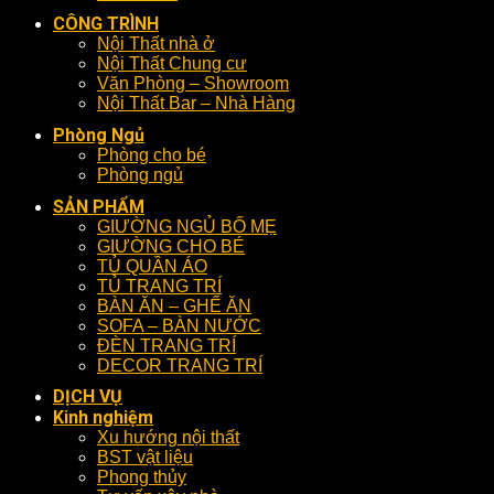
CÔNG TRÌNH
Nội Thất nhà ở
Nội Thất Chung cư
Văn Phòng – Showroom
Nội Thất Bar – Nhà Hàng
Phòng Ngủ
Phòng cho bé
Phòng ngủ
SẢN PHẨM
GIƯỜNG NGỦ BỐ MẸ
GIƯỜNG CHO BÉ
TỦ QUẦN ÁO
TỦ TRANG TRÍ
BÀN ĂN – GHẾ ĂN
SOFA – BÀN NƯỚC
ĐÈN TRANG TRÍ
DECOR TRANG TRÍ
DỊCH VỤ
Kinh nghiệm
Xu hướng nội thất
BST vật liệu
Phong thủy