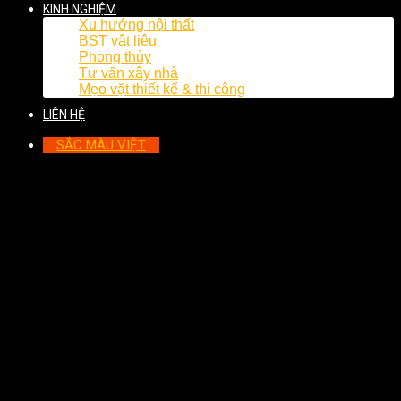
KINH NGHIỆM
Xu hướng nội thất
BST vật liệu
Phong thủy
Tư vấn xây nhà
Mẹo vặt thiết kế & thi công
LIÊN HỆ
SẮC MÀU VIỆT