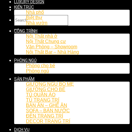
LUXURY DESIGN
KIẾN TRÚC
Nhà phố
Biệt thự
Nhà vườn
CÔNG TRÌNH
Nội Thất nhà ở
Nội Thất Chung cư
Văn Phòng – Showroom
Nội Thất Bar – Nhà Hàng
PHÒNG NGỦ
Phòng cho bé
Phòng ngủ
SẢN PHẨM
GIƯỜNG NGỦ BỐ MẸ
GIƯỜNG CHO BÉ
TỦ QUẦN ÁO
TỦ TRANG TRÍ
BÀN ĂN – GHẾ ĂN
SOFA – BÀN NƯỚC
ĐÈN TRANG TRÍ
DECOR TRANG TRÍ
DỊCH VỤ