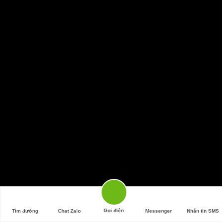
Gọi điện
Tìm đường
Chat Zalo
Messenger
Nhắn tin SMS