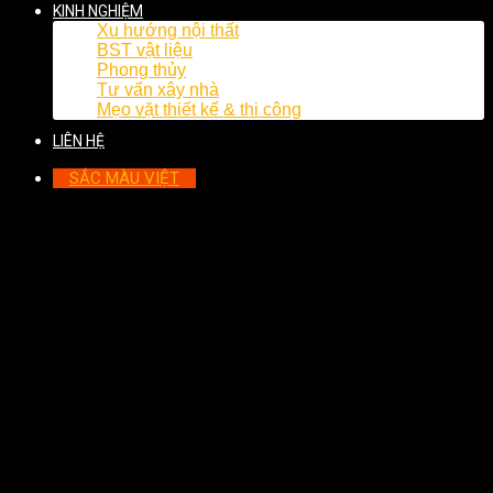
KINH NGHIỆM
Xu hướng nội thất
BST vật liệu
Phong thủy
Tư vấn xây nhà
Mẹo vặt thiết kế & thi công
LIÊN HỆ
SẮC MÀU VIỆT