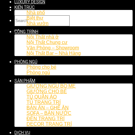
LUXURY DESIGN
KIẾN TRÚC
Nhà phố
Biệt thự
Nhà vườn
CÔNG TRÌNH
Nội Thất nhà ở
Nội Thất Chung cư
Văn Phòng – Showroom
Nội Thất Bar – Nhà Hàng
PHÒNG NGỦ
Phòng cho bé
Phòng ngủ
SẢN PHẨM
GIƯỜNG NGỦ BỐ MẸ
GIƯỜNG CHO BÉ
TỦ QUẦN ÁO
TỦ TRANG TRÍ
BÀN ĂN – GHẾ ĂN
SOFA – BÀN NƯỚC
ĐÈN TRANG TRÍ
DECOR TRANG TRÍ
DỊCH VỤ