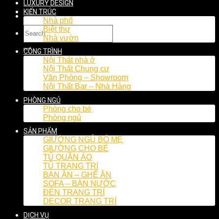
LUXURY DESIGN
KIẾN TRÚC
Nhà phố
Biệt thự
Nhà vườn
CÔNG TRÌNH
Nội Thất nhà ở
Nội Thất Chung cư
Văn Phòng – Showroom
Nội Thất Bar – Nhà Hàng
PHÒNG NGỦ
Phòng cho bé
Phòng ngủ
SẢN PHẨM
GIƯỜNG NGỦ BỐ MẸ
GIƯỜNG CHO BÉ
TỦ QUẦN ÁO
TỦ TRANG TRÍ
BÀN ĂN – GHẾ ĂN
SOFA – BÀN NƯỚC
ĐÈN TRANG TRÍ
DECOR TRANG TRÍ
DỊCH VỤ