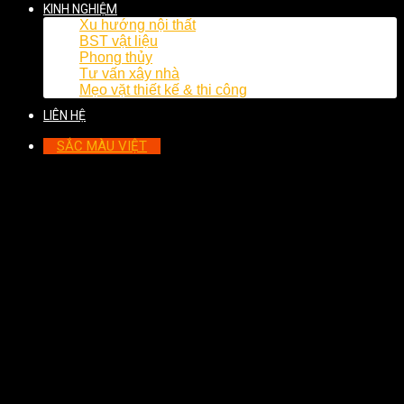
KINH NGHIỆM
Xu hướng nội thất
BST vật liệu
Phong thủy
Tư vấn xây nhà
Mẹo vặt thiết kế & thi công
LIÊN HỆ
SẮC MÀU VIỆT