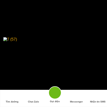
Gọi điện
Tìm đường
Chat Zalo
Messenger
Nhắn tin SMS