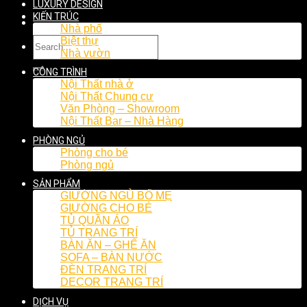
LUXURY DESIGN
KIẾN TRÚC
Nhà phố
Biệt thự
Nhà vườn
CÔNG TRÌNH
Nội Thất nhà ở
Nội Thất Chung cư
Văn Phòng – Showroom
Nội Thất Bar – Nhà Hàng
PHÒNG NGỦ
Phòng cho bé
Phòng ngủ
SẢN PHẨM
GIƯỜNG NGỦ BỐ MẸ
GIƯỜNG CHO BÉ
TỦ QUẦN ÁO
TỦ TRANG TRÍ
BÀN ĂN – GHẾ ĂN
SOFA – BÀN NƯỚC
ĐÈN TRANG TRÍ
DECOR TRANG TRÍ
DỊCH VỤ