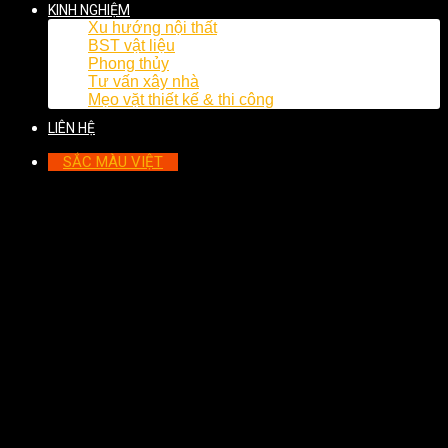
KINH NGHIỆM
Xu hướng nội thất
BST vật liệu
Phong thủy
Tư vấn xây nhà
Mẹo vặt thiết kế & thi công
LIÊN HỆ
SẮC MÀU VIỆT