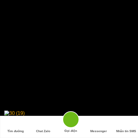
Gọi điện
Tìm đường
Chat Zalo
Messenger
Nhắn tin SMS