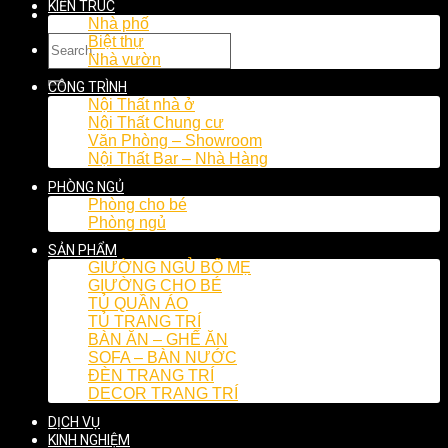
KIẾN TRÚC
Nhà phố
Biệt thự
Nhà vườn
CÔNG TRÌNH
Nội Thất nhà ở
Nội Thất Chung cư
Văn Phòng – Showroom
Nội Thất Bar – Nhà Hàng
PHÒNG NGỦ
Phòng cho bé
Phòng ngủ
SẢN PHẨM
GIƯỜNG NGỦ BỐ MẸ
GIƯỜNG CHO BÉ
TỦ QUẦN ÁO
TỦ TRANG TRÍ
BÀN ĂN – GHẾ ĂN
SOFA – BÀN NƯỚC
ĐÈN TRANG TRÍ
DECOR TRANG TRÍ
DỊCH VỤ
KINH NGHIỆM