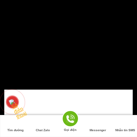
Gọi điện
Tìm đường
Chat Zalo
Messenger
Nhắn tin SMS