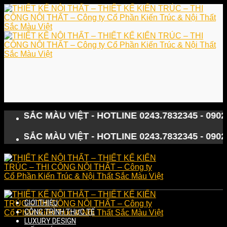
Skip
to
content
 MÀU VIỆT - HOTLINE 0243.7832345 - 0902.122133
 MÀU VIỆT - HOTLINE 0243.7832345 - 0902.122133
GIỚI THIỆU
CÔNG TRÌNH THỰC TẾ
LUXURY DESIGN