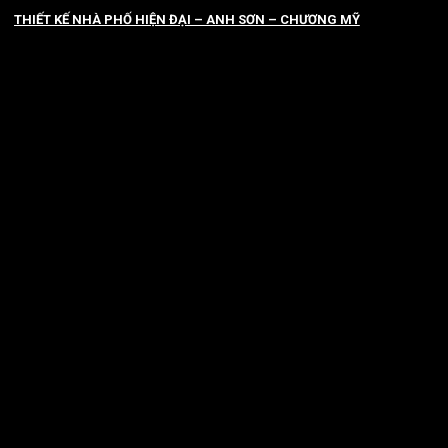
THIẾT KẾ NHÀ PHỐ HIỆN ĐẠI – ANH SƠN – CHƯƠNG MỸ