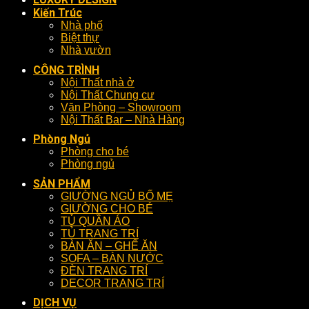
Kiến Trúc
Nhà phố
Biệt thự
Nhà vườn
CÔNG TRÌNH
Nội Thất nhà ở
Nội Thất Chung cư
Văn Phòng – Showroom
Nội Thất Bar – Nhà Hàng
Phòng Ngủ
Phòng cho bé
Phòng ngủ
SẢN PHẨM
GIƯỜNG NGỦ BỐ MẸ
GIƯỜNG CHO BÉ
TỦ QUẦN ÁO
TỦ TRANG TRÍ
BÀN ĂN – GHẾ ĂN
SOFA – BÀN NƯỚC
ĐÈN TRANG TRÍ
DECOR TRANG TRÍ
DỊCH VỤ