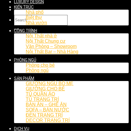
LUXURY DESIGN
KIẾN TRÚC
Nhà phố
Biệt thự
Nhà vườn
CÔNG TRÌNH
Nội Thất nhà ở
Nội Thất Chung cư
Văn Phòng – Showroom
Nội Thất Bar – Nhà Hàng
PHÒNG NGỦ
Phòng cho bé
Phòng ngủ
SẢN PHẨM
GIƯỜNG NGỦ BỐ MẸ
GIƯỜNG CHO BÉ
TỦ QUẦN ÁO
TỦ TRANG TRÍ
BÀN ĂN – GHẾ ĂN
SOFA – BÀN NƯỚC
ĐÈN TRANG TRÍ
DECOR TRANG TRÍ
DỊCH VỤ