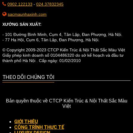
0902.122133
-
024.37832345
sacmaunhaxinh.com
XƯỞNG SẢN XUẤT:
- 101 Đường Bình Minh, Cụm 4, Tân Lập, Đan Phượng, Hà Nội.
- 77 Hạ Hội, Cụm 6, Tân Lập, Đan Phượng, Hà Nội.
© Copyright 2009-2023 CTCP Kiến Trúc & Nội Thất Sắc Màu Việt
Giấy phép kinh doanh số 0104486320 do sở kế hoạch và đầu tư
thành phố Hà Nội . Cấp ngày: 01/02/2010
THEO DÕI CHÚNG TÔI
Bản quyền thuộc về CTCP Kiến Trúc & Nội Thất Sắc Màu
Việt
GIỚI THIỆU
CÔNG TRÌNH THỰC TẾ
LUXURY DESIGN