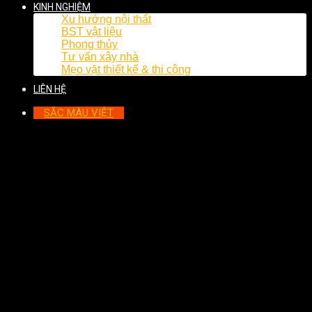
KINH NGHIỆM
Xu hướng nội thất
BST vật liệu
Phong thủy
Tư vấn xây nhà
Mẹo vặt thiết kế & thi công
LIÊN HỆ
SẮC MÀU VIỆT