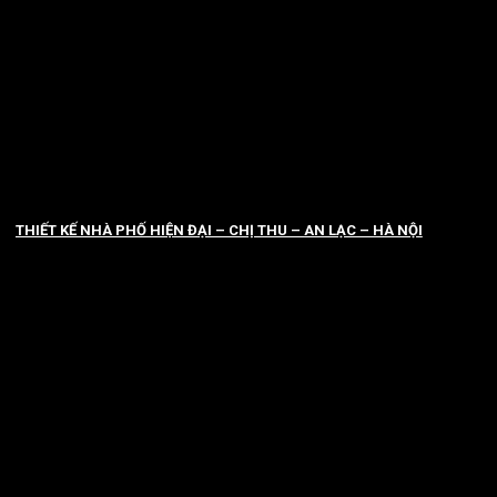
THIẾT KẾ NHÀ PHỐ HIỆN ĐẠI – CHỊ THU – AN LẠC – HÀ NỘI