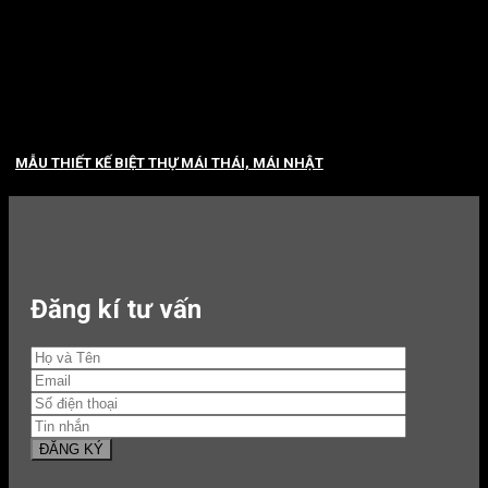
MẪU THIẾT KẾ BIỆT THỰ MÁI THÁI, MÁI NHẬT
Đăng kí tư vấn