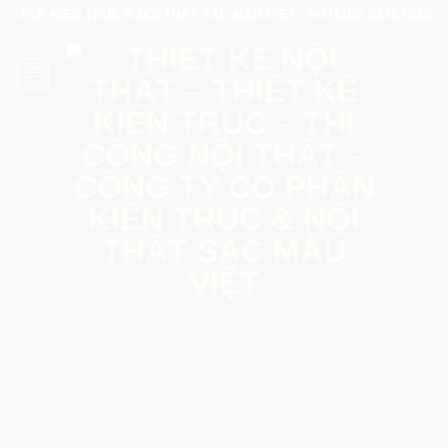
Skip
CTCP KIẾN TRÚC & NỘI THẤT SẮC MÀU VIỆT - HOTLINE 0243.7832345 - 
to
content