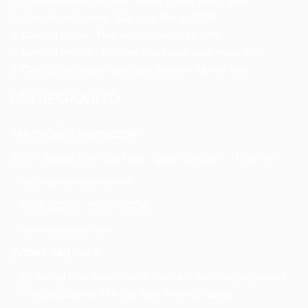
1. Cam kết tiến độ thi công - Chậm 1 ngày phạt 2 triệu
2. Cam kết chất lượng - Sẵn sàng đền bù 200%
3. Cam kết giá cả - Thấp hơn thị trường 10-15%
4. Cam kết thiết kế - Đẹp hơn Quý khách hàng mong đợi
5. Cam kết bảo hành - Bảo hành & bảo trì đến 05 năm
LIÊN HỆ CHÚNG TÔI
VĂN PHÒNG - SHOWROOM:
Số 11 - Đường Trần Thái Tông - Quận Cầu Giấy - TP. Hà Nội.
Sacmauvietkt@gmail.com
0902.122133
-
024.37832345
sacmaunhaxinh.com
XƯỞNG SẢN XUẤT:
- 101 Đường Bình Minh, Cụm 4, Tân Lập, Đan Phượng, Hà Nội.
- 77 Hạ Hội, Cụm 6, Tân Lập, Đan Phượng, Hà Nội.