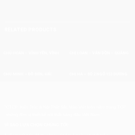
RELATED PRODUCTS
CHÚ HOÁN – VĨNH YÊN, VĨNH
CHỊ LOAN – VÂN ĐỒN – QUẢNG
PHÚC.
NINH
CHÚ MINH – ĐỒ SƠN, HẢI
CHỊ HÀ – SỐ 2 NGÕ 153 DƯƠNG
PHÒNG
TRIỀU KHÚC – HÀ NỘI
"CTCP Kiến Trúc & Nội Thất Sắc Màu Việt luôn nằm trong TOP
những đơn vị thiết kế nội thất hàng đầu Việt Nam."
VÌ SAO LỰA CHỌN CHÚNG TÔI: