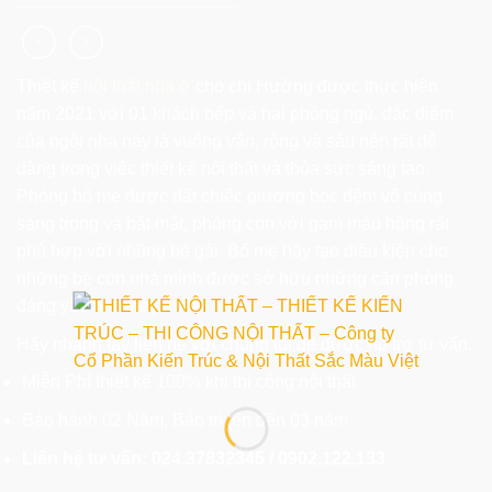
Thiết kế
nội thất nhà ở
cho chị Hường được thực hiện
năm 2021 với 01 khách bếp và hai phòng ngủ, đặc điểm
của ngôi nhà này là vuông vắn, rộng và sâu nên rất dễ
dàng trong việc thiết kế nội thất và thỏa sức sáng tạo.
Phòng bố mẹ được đặt chiếc giường bọc đệm vô cùng
sang trọng và bắt mắt, phòng con với gam màu hồng rất
phù hợp với nhũng bé gái. Bố mẹ hãy tạo điều kiện cho
những bé con nhà mình được sở hữu những căn phòng
đáng yêu như này nhé!
Hãy nhanh tay liên hệ với chúng tôi để được hỗ trợ tư vấn.
Miễn Phí thiết kế 100% khi thi công nội thất
Bảo hành 02 Năm, Bảo trì lên đến 03 năm
Liên hệ tư vấn: 024.37832345 / 0902.122.133