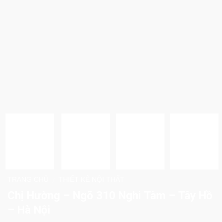
TRANG CHỦ
THIẾT KẾ NỘI THẤT
/
Chị Hường – Ngõ 310 Nghi Tàm – Tây Hồ
– Hà Nội