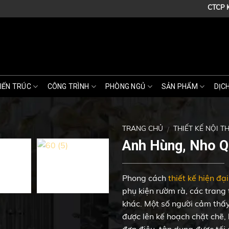
CTCP KIẾN 
IẾN TRÚC
CÔNG TRÌNH
PHÒNG NGỦ
SẢN PHẨM
DỊC
TRANG CHỦ
THIẾT KẾ NỘI T
/
Anh Hùng, Nho Qu
Phong cách
thiết kế hiện đại
phụ kiện rườm rà, các trang
khác. Một số người cảm thấy 
được lên kế hoạch chặt chẽ,
đơn điệu, tận dụng được tối