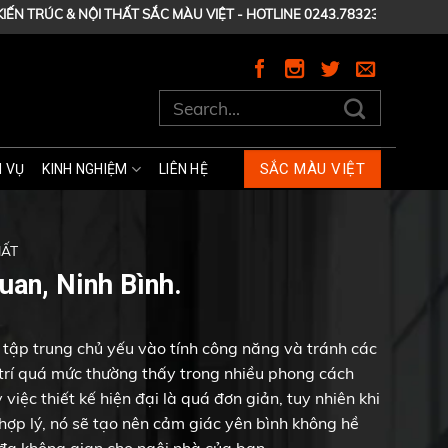
TRÚC & NỘI THẤT SẮC MÀU VIỆT - HOTLINE 0243.7832345 - 0902.1221
SẮC MÀU VIỆT
H VỤ
KINH NGHIỆM
LIÊN HỆ
HẤT
an, Ninh Bình.
tập trung chủ yếu vào tính công năng và tránh các
 trí quá mức thường thấy trong nhiều phong cách
việc thiết kế hiện đại là quá đơn giản, tuy nhiên khi
 hợp lý, nó sẽ tạo nên cảm giác yên bình không hề
 đa không gian cho ngôi nhà của bạn.