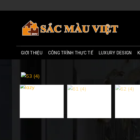
Skip
to
content
GIỚI THIỆU
CÔNG TRÌNH THỰC TẾ
LUXURY DESIGN
K