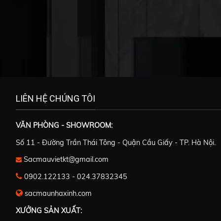
LIÊN HỆ CHÚNG TÔI
g
VĂN PHÒNG - SHOWROOM:
Số 11 - Đường Trần Thái Tông - Quận Cầu Giấy - TP. Hà Nội.
Sacmauvietkt@gmail.com
0902.122133
-
024.37832345
sacmaunhaxinh.com
XƯỞNG SẢN XUẤT: