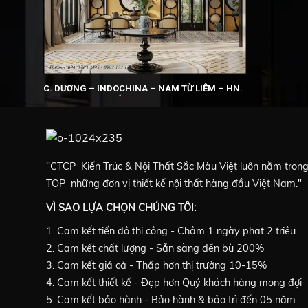
C. DƯƠNG – INDOCHINA – NAM TỪ LIÊM – HN.
S: 100M2 TRỌN GÓI: 550.000.000 VNĐ
"CTCP Kiến Trúc & Nội Thất Sắc Màu Việt luôn nằm tron
TOP những đơn vị thiết kế nội thất hàng đầu Việt Nam."
VÌ SAO LỰA CHỌN CHÚNG TÔI:
1. Cam kết tiến độ thi công - Chậm 1 ngày phạt 2 triệu
2. Cam kết chất lượng - Sẵn sàng đền bù 200%
3. Cam kết giá cả - Thấp hơn thị trường 10-15%
4. Cam kết thiết kế - Đẹp hơn Quý khách hàng mong đợi
5. Cam kết bảo hành - Bảo hành & bảo trì đến 05 năm