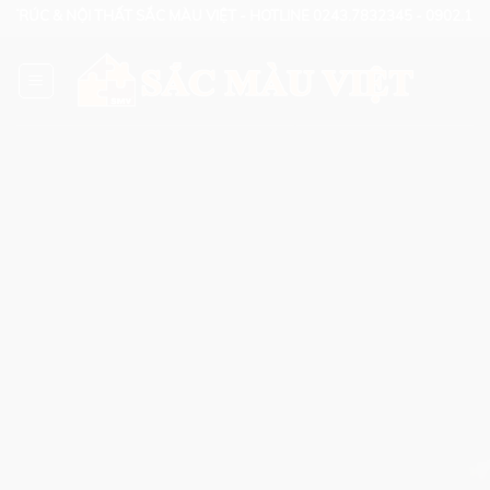
Skip
TRÚC & NỘI THẤT SẮC MÀU VIỆT - HOTLINE 0243.7832345 - 0902.1221
to
content