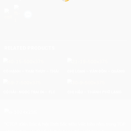
RELATED PRODUCTS
CÔ HẠNH – THÁI THỤY – THÁI
CHỊ LOAN – VÂN ĐỒN – QUẢNG
BÌNH
NINH
CÔ HẢI- NGỌC TRAI 06 – FLC
CHỊ HẬU – THÀNH PHỐ LẠNG
THANH HÓA
SƠN. S=250M2
"CTCP Kiến Trúc & Nội Thất Sắc Màu Việt luôn nằm trong TOP