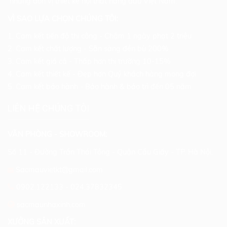
những đơn vị thiết kế nội thất hàng đầu Việt Nam."
VÌ SAO LỰA CHỌN CHÚNG TÔI:
1. Cam kết tiến độ thi công - Chậm 1 ngày phạt 2 triệu
2. Cam kết chất lượng - Sẵn sàng đền bù 200%
3. Cam kết giá cả - Thấp hơn thị trường 10-15%
4. Cam kết thiết kế - Đẹp hơn Quý khách hàng mong đợi
5. Cam kết bảo hành - Bảo hành & bảo trì đến 05 năm
LIÊN HỆ CHÚNG TÔI
VĂN PHÒNG - SHOWROOM:
Số 11 - Đường Trần Thái Tông - Quận Cầu Giấy - TP. Hà Nội.
Sacmauvietkt@gmail.com
0902.122133
-
024.37832345
sacmaunhaxinh.com
XƯỞNG SẢN XUẤT: