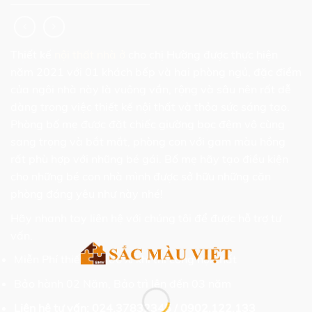
Thiết kế
nội thất nhà ở
cho chị Hường được thực hiện
năm 2021 với 01 khách bếp và hai phòng ngủ, đặc điểm
của ngôi nhà này là vuông vắn, rộng và sâu nên rất dễ
dàng trong việc thiết kế nội thất và thỏa sức sáng tạo.
Phòng bố mẹ được đặt chiếc giường bọc đệm vô cùng
sang trọng và bắt mắt, phòng con với gam màu hồng
rất phù hợp với nhũng bé gái. Bố mẹ hãy tạo điều kiện
cho những bé con nhà mình được sở hữu những căn
phòng đáng yêu như này nhé!
Hãy nhanh tay liên hệ với chúng tôi để được hỗ trợ tư
vấn.
Miễn Phí thiết kế 100% khi thi công nội thất
Bảo hành 02 Năm, Bảo trì lên đến 03 năm
Liên hệ tư vấn: 024.37832345 / 0902.122.133