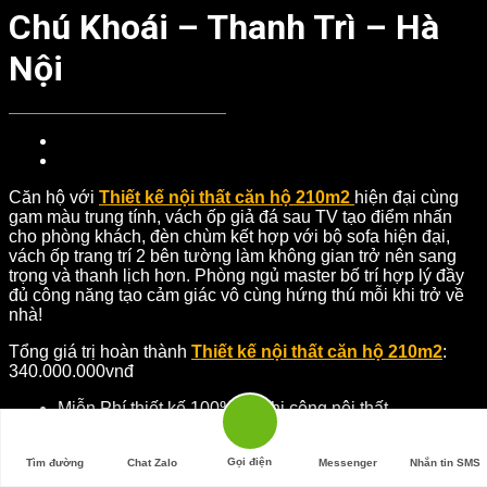
Chú Khoái – Thanh Trì – Hà
Nội
Căn hộ với
Thiết kế nội thất căn hộ 210m2
hiện đại cùng
gam màu trung tính, vách ốp giả đá sau TV tạo điểm nhấn
cho phòng khách, đèn chùm kết hợp với bộ sofa hiện đại,
vách ốp trang trí 2 bên tường làm không gian trở nên sang
trọng và thanh lịch hơn. Phòng ngủ master bố trí hợp lý đầy
đủ công năng tạo cảm giác vô cùng hứng thú mỗi khi trở về
nhà!
Tổng giá trị hoàn thành
Thiết kế nội thất căn hộ 210m2
:
340.000.000vnđ
Miễn Phí thiết kế 100% khi thi công nội thất
Bảo hành 02 Năm, Bảo trì lên đến 03 năm
Liên hệ tư vấn: 024.37832345 / 0902.122.133
Gọi điện
Tìm đường
Chat Zalo
Messenger
Nhắn tin SMS