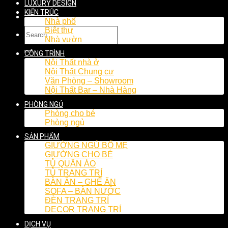
LUXURY DESIGN
KIẾN TRÚC
Nhà phố
Biệt thự
Nhà vườn
CÔNG TRÌNH
Nội Thất nhà ở
Nội Thất Chung cư
Văn Phòng – Showroom
Nội Thất Bar – Nhà Hàng
PHÒNG NGỦ
Phòng cho bé
Phòng ngủ
SẢN PHẨM
GIƯỜNG NGỦ BỐ MẸ
GIƯỜNG CHO BÉ
TỦ QUẦN ÁO
TỦ TRANG TRÍ
BÀN ĂN – GHẾ ĂN
SOFA – BÀN NƯỚC
ĐÈN TRANG TRÍ
DECOR TRANG TRÍ
DỊCH VỤ