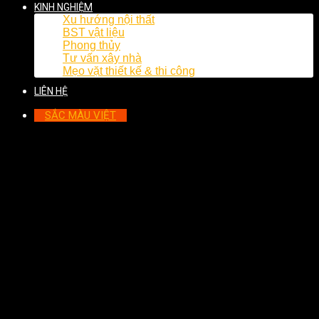
KINH NGHIỆM
Xu hướng nội thất
BST vật liệu
Phong thủy
Tư vấn xây nhà
Mẹo vặt thiết kế & thi công
LIÊN HỆ
SẮC MÀU VIỆT