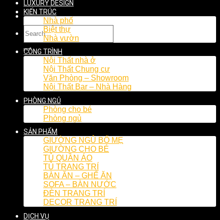
LUXURY DESIGN
KIẾN TRÚC
Nhà phố
Biệt thự
Nhà vườn
CÔNG TRÌNH
Nội Thất nhà ở
Nội Thất Chung cư
Văn Phòng – Showroom
Nội Thất Bar – Nhà Hàng
PHÒNG NGỦ
Phòng cho bé
Phòng ngủ
SẢN PHẨM
GIƯỜNG NGỦ BỐ MẸ
GIƯỜNG CHO BÉ
TỦ QUẦN ÁO
TỦ TRANG TRÍ
BÀN ĂN – GHẾ ĂN
SOFA – BÀN NƯỚC
ĐÈN TRANG TRÍ
DECOR TRANG TRÍ
DỊCH VỤ