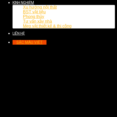
KINH NGHIỆM
Xu hướng nội thất
BST vật liệu
Phong thủy
Tư vấn xây nhà
Mẹo vặt thiết kế & thi công
LIÊN HỆ
SẮC MÀU VIỆT