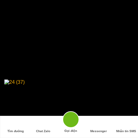
Gọi điện
Tìm đường
Chat Zalo
Messenger
Nhắn tin SMS