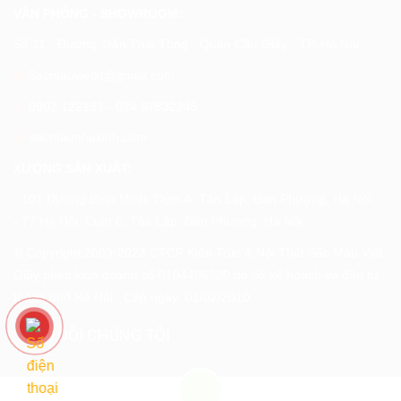
VĂN PHÒNG - SHOWROOM:
Số 11 - Đường Trần Thái Tông - Quận Cầu Giấy - TP. Hà Nội.
Sacmauvietkt@gmail.com
0902.122133
-
024.37832345
sacmaunhaxinh.com
XƯỞNG SẢN XUẤT:
- 101 Đường Bình Minh, Cụm 4, Tân Lập, Đan Phượng, Hà Nội.
- 77 Hạ Hội, Cụm 6, Tân Lập, Đan Phượng, Hà Nội.
© Copyright 2009-2023 CTCP Kiến Trúc & Nội Thất Sắc Màu Việt
Giấy phép kinh doanh số 0104486320 do sở kế hoạch và đầu tư
thành phố Hà Nội . Cấp ngày: 01/02/2010
THEO DÕI CHÚNG TÔI