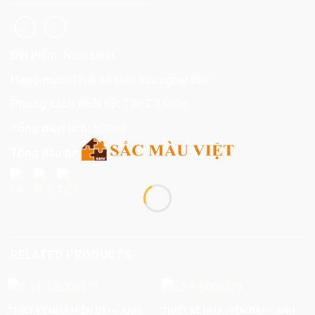
Địa điểm:
Nam Định
Hạng mục:
Thiết kế kiến trúc ngoại thất
Phong cách thiết kế:
Tân Cổ Điển
Tổng diện tích:
520m2
Tổng đầu tư:
5.5 tỷ
RELATED PRODUCTS
THIẾT KẾ NHÀ HIỆN ĐẠI – ANH
THIẾT KẾ NHÀ HIỆN ĐẠI – ANH