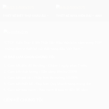
THÔNG – LÀO CAI
HẢI – PHÚ THỌ
THIẾT KẾ BIỆT THỰ CHÂU ÂU –
THIẾT KẾ NHÀ HIỆN ĐẠI – ANH
ANH NGHIÊM – SƠN LA
TRUNG – HÒA BÌNH
"CTCP Kiến Trúc & Nội Thất Sắc Màu Việt luôn nằm trong TOP
những đơn vị thiết kế nội thất hàng đầu Việt Nam."
VÌ SAO LỰA CHỌN CHÚNG TÔI:
1. Cam kết tiến độ thi công - Chậm 1 ngày phạt 2 triệu
2. Cam kết chất lượng - Sẵn sàng đền bù 200%
3. Cam kết giá cả - Thấp hơn thị trường 10-15%
4. Cam kết thiết kế - Đẹp hơn Quý khách hàng mong đợi
5. Cam kết bảo hành - Bảo hành & bảo trì đến 05 năm
LIÊN HỆ CHÚNG TÔI