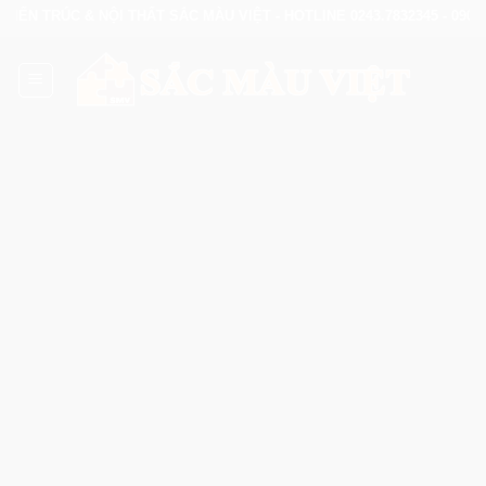
Skip
IẾN TRÚC & NỘI THẤT SẮC MÀU VIỆT - HOTLINE 0243.7832345 - 0902.1
to
content