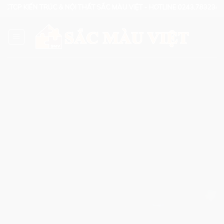
Skip
CTCP KIẾN TRÚC & NỘI THẤT SẮC MÀU VIỆT - HOTLINE 0243.7832345 -
to
content