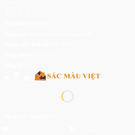
Địa điểm:
Vĩnh Phúc
Hạng mục:
Thiết kế kiến trúc ngoại thất
Phong cách thiết kế:
Hiện Đại
Tổng diện tích:
350m2
Tổng đầu tư:
4.2 tỷ
RELATED PRODUCTS