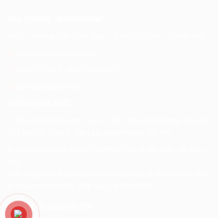
VĂN PHÒNG - SHOWROOM:
Số 11 - Đường Trần Thái Tông - Quận Cầu Giấy - TP. Hà Nội.
Sacmauvietkt@gmail.com
0902.122133
-
024.37832345
sacmaunhaxinh.com
XƯỞNG SẢN XUẤT:
- 101 Đường Bình Minh, Cụm 4, Tân Lập, Đan Phượng, Hà Nội.
- 77 Hạ Hội, Cụm 6, Tân Lập, Đan Phượng, Hà Nội.
© Copyright 2009-2023 CTCP Kiến Trúc & Nội Thất Sắc Màu
Việt
Giấy phép kinh doanh số 0104486320 do sở kế hoạch và đầu
tư thành phố Hà Nội . Cấp ngày: 01/02/2010
THEO DÕI CHÚNG TÔI