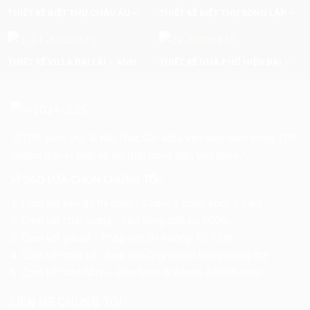
THIẾT KẾ BIỆT THỰ CHÂU ÂU –
THIẾT KẾ BIỆT THỰ SONG LẬP –
ANH NGHIÊM – SƠN LA
CHỊ THƯ – HẢI PHÒNG
THIẾT KẾ VILLA ĐẠI LẢI – ANH
THIẾT KẾ NHÀ PHỐ HIỆN ĐẠI –
HÙNG
CHỊ THU – AN LẠC – HÀ NỘI
"CTCP Kiến Trúc & Nội Thất Sắc Màu Việt luôn nằm trong TOP
những đơn vị thiết kế nội thất hàng đầu Việt Nam."
VÌ SAO LỰA CHỌN CHÚNG TÔI:
1. Cam kết tiến độ thi công - Chậm 1 ngày phạt 2 triệu
2. Cam kết chất lượng - Sẵn sàng đền bù 200%
3. Cam kết giá cả - Thấp hơn thị trường 10-15%
4. Cam kết thiết kế - Đẹp hơn Quý khách hàng mong đợi
5. Cam kết bảo hành - Bảo hành & bảo trì đến 05 năm
LIÊN HỆ CHÚNG TÔI