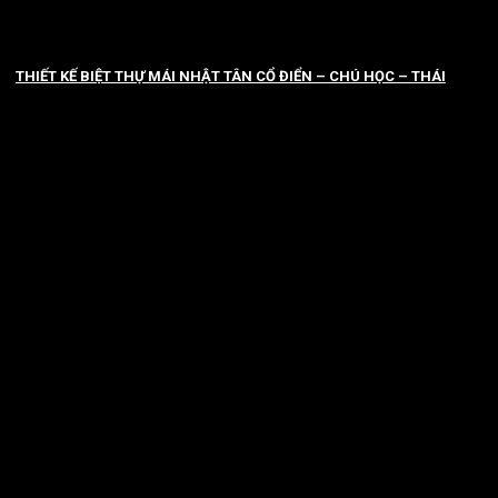
THIẾT KẾ BIỆT THỰ MÁI NHẬT TÂN CỔ ĐIỂN – CHÚ HỌC – THÁI
BÌNH