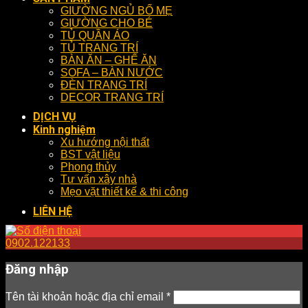
GIƯỜNG NGỦ BỐ MẸ
GIƯỜNG CHO BÉ
TỦ QUẦN ÁO
TỦ TRANG TRÍ
BÀN ĂN – GHẾ ĂN
SOFA – BÀN NƯỚC
ĐÈN TRANG TRÍ
DECOR TRANG TRÍ
DỊCH VỤ
Kinh nghiệm
Xu hướng nội thất
BST vật liệu
Phong thủy
Tư vấn xây nhà
Mẹo vặt thiết kế & thi công
LIÊN HỆ
0902.122133
Đăng nhập
Tên tài khoản hoặc địa chỉ email
*