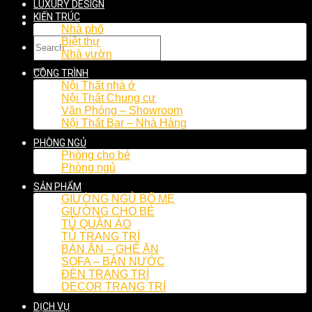
LUXURY DESIGN
KIẾN TRÚC
Nhà phố
Biệt thự
Nhà vườn
CÔNG TRÌNH
Nội Thất nhà ở
Nội Thất Chung cư
Văn Phòng – Showroom
Nội Thất Bar – Nhà Hàng
PHÒNG NGỦ
Phòng cho bé
Phòng ngủ
SẢN PHẨM
GIƯỜNG NGỦ BỐ MẸ
GIƯỜNG CHO BÉ
TỦ QUẦN ÁO
TỦ TRANG TRÍ
BÀN ĂN – GHẾ ĂN
SOFA – BÀN NƯỚC
ĐÈN TRANG TRÍ
DECOR TRANG TRÍ
DỊCH VỤ