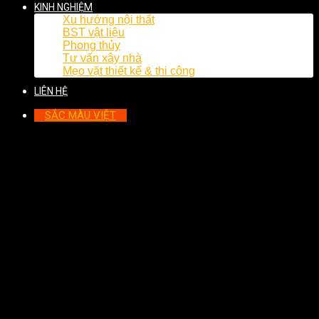
KINH NGHIỆM
Xu hướng nội thất
BST vật liệu
Phong thủy
Tư vấn xây nhà
Mẹo vặt thiết kế & thi công
LIÊN HỆ
SẮC MÀU VIỆT